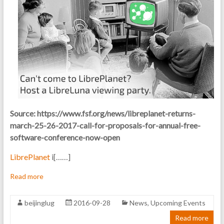
Source: https://www.fsf.org/news/libreplanet-returns-
march-25-26-2017-call-for-proposals-for-annual-free-
software-conference-now-open
LibrePlanet
i[……]
Read more
beijinglug
2016-09-28
News
,
Upcoming Events
Read more