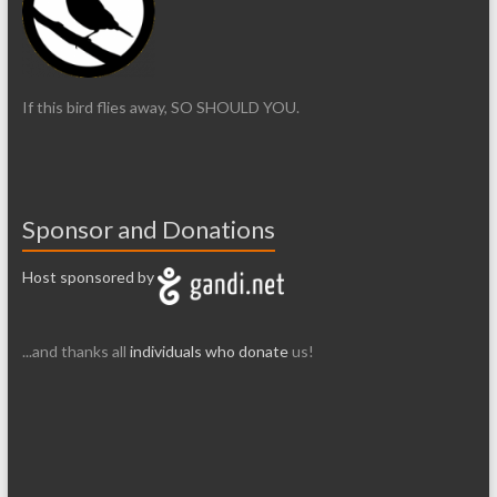
If this bird flies away, SO SHOULD YOU.
Sponsor and Donations
Host sponsored by
...and thanks all
individuals who donate
us!