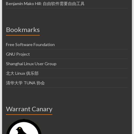
Benjamin Mako Hill: 自由软件需要自由工具
Bookmarks
Free Software Foundation
GNU Project
Shanghai Linux User Group
北大 Linux 俱乐部
清华大学 TUNA 协会
Warrant Canary