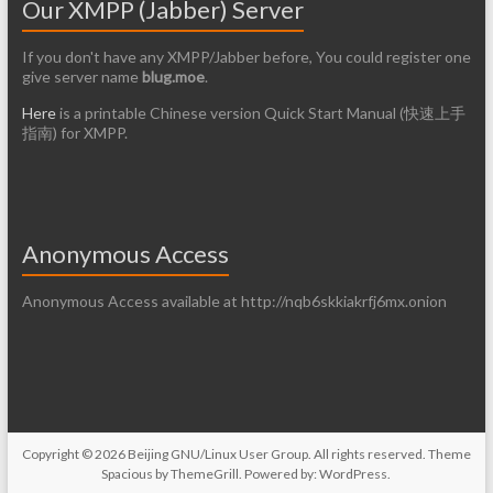
Our XMPP (Jabber) Server
If you don't have any XMPP/Jabber before, You could register one
give server name
blug.moe
.
Here
is a printable Chinese version Quick Start Manual (快速上手
指南) for XMPP.
Anonymous Access
Anonymous Access available at http://nqb6skkiakrfj6mx.onion
Copyright © 2026
Beijing GNU/Linux User Group
. All rights reserved. Theme
Spacious
by ThemeGrill. Powered by:
WordPress
.