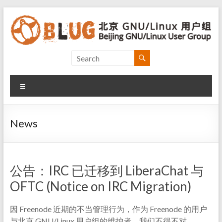
Skip
to
content
Beijing
GNU/Linux
Menu
User
Group
News
北
京
GNU/Linux
公告：IRC 已迁移到 LiberaChat 与
用
户
OFTC (Notice on IRC Migration)
组
因 Freenode 近期的不当管理行为，作为 Freenode 的用户
与北京 GNU/Linux 用户组的维护者，我们不得不对